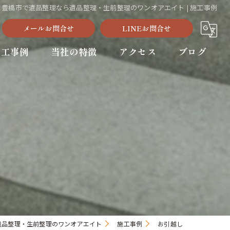
| 豊橋市で遺品整理なら遺品整理・生前整理のワンオアエイト | 施工事例
メールお問合せ
LINEお問合せ
施工事例
当社の特徴
アクセス
ブログ
豊川市の遺品整理
新城市の遺品整理
生前整理
残置物撤去
不用品回収
遺品整理・生前整理のワンオアエイト
施工事例
お引越し