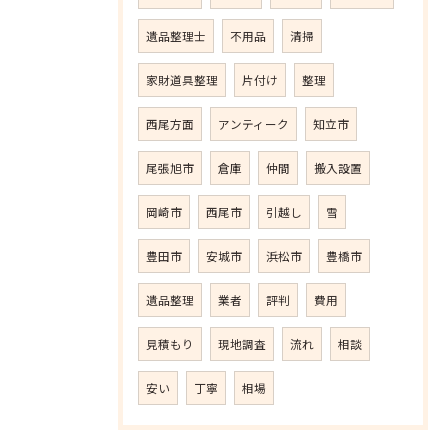
遺品整理士
不用品
清掃
家財道具整理
片付け
整理
西尾方面
アンティーク
知立市
尾張旭市
倉庫
仲間
搬入設置
岡崎市
西尾市
引越し
雪
豊田市
安城市
浜松市
豊橋市
遺品整理
業者
評判
費用
見積もり
現地調査
流れ
相談
安い
丁寧
相場