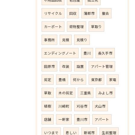
不用品回収
名古屋
孤立死
リサイクル
回収
蒲郡市
撤去
カーポート
荷物整理
草取り
事務所
見積
見積り
エンディングノート
豊川
長久手市
田原市
改装
設置
アパート管理
剪定
豊橋
何から
東京都
家電
草取
木の剪定
三重県
みよし市
植樹
川崎町
刈谷市
犬山市
店舗
一軒家
豊川市
アパート
いつまで
悲しい
新城市
生前整理