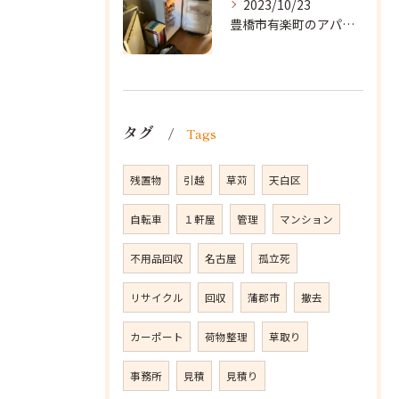
2023/10/23
豊橋市有楽町のアパートに遺品整理に向かいました。
タグ
Tags
残置物
引越
草苅
天白区
自転車
１軒屋
管理
マンション
不用品回収
名古屋
孤立死
リサイクル
回収
蒲郡市
撤去
カーポート
荷物整理
草取り
事務所
見積
見積り