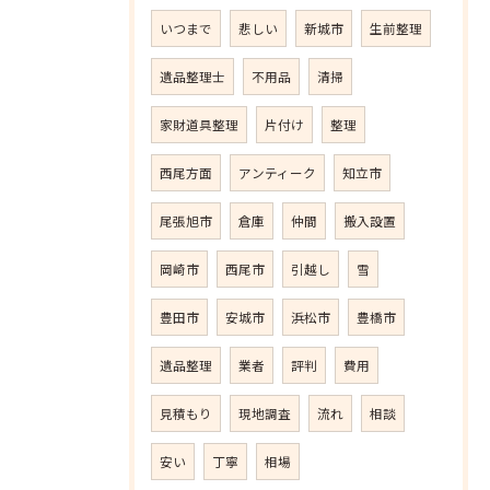
いつまで
悲しい
新城市
生前整理
遺品整理士
不用品
清掃
家財道具整理
片付け
整理
西尾方面
アンティーク
知立市
尾張旭市
倉庫
仲間
搬入設置
岡崎市
西尾市
引越し
雪
豊田市
安城市
浜松市
豊橋市
遺品整理
業者
評判
費用
見積もり
現地調査
流れ
相談
安い
丁寧
相場