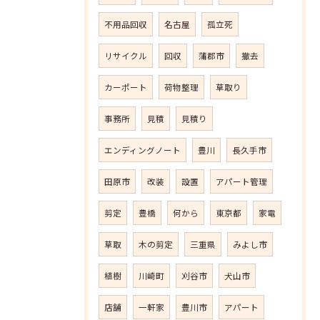
不用品回収
名古屋
孤立死
リサイクル
回収
蒲郡市
撤去
カーポート
荷物整理
草取り
事務所
見積
見積り
エンディングノート
豊川
長久手市
田原市
改装
設置
アパート管理
剪定
豊橋
何から
東京都
家電
草取
木の剪定
三重県
みよし市
植樹
川崎町
刈谷市
犬山市
店舗
一軒家
豊川市
アパート