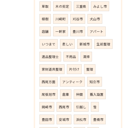
草取
木の剪定
三重県
みよし市
植樹
川崎町
刈谷市
犬山市
店舗
一軒家
豊川市
アパート
いつまで
悲しい
新城市
生前整理
遺品整理士
不用品
清掃
家財道具整理
片付け
整理
西尾方面
アンティーク
知立市
尾張旭市
倉庫
仲間
搬入設置
岡崎市
西尾市
引越し
雪
豊田市
安城市
浜松市
豊橋市