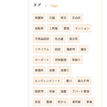
タグ
Tags
残置物
引越
草苅
天白区
自転車
１軒屋
管理
マンション
不用品回収
名古屋
孤立死
リサイクル
回収
蒲郡市
撤去
カーポート
荷物整理
草取り
事務所
見積
見積り
エンディングノート
豊川
長久手市
田原市
改装
設置
アパート管理
剪定
豊橋
何から
東京都
家電