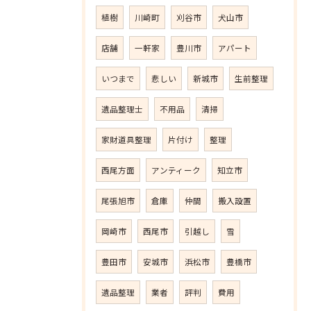
植樹
川崎町
刈谷市
犬山市
店舗
一軒家
豊川市
アパート
いつまで
悲しい
新城市
生前整理
遺品整理士
不用品
清掃
家財道具整理
片付け
整理
西尾方面
アンティーク
知立市
尾張旭市
倉庫
仲間
搬入設置
岡崎市
西尾市
引越し
雪
豊田市
安城市
浜松市
豊橋市
遺品整理
業者
評判
費用