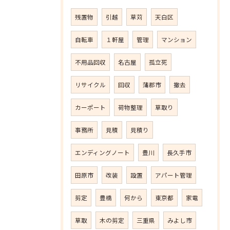
残置物
引越
草苅
天白区
自転車
１軒屋
管理
マンション
不用品回収
名古屋
孤立死
リサイクル
回収
蒲郡市
撤去
カーポート
荷物整理
草取り
事務所
見積
見積り
エンディングノート
豊川
長久手市
田原市
改装
設置
アパート管理
剪定
豊橋
何から
東京都
家電
草取
木の剪定
三重県
みよし市