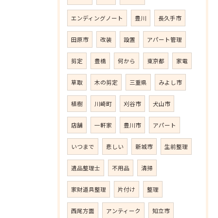
エンディングノート
豊川
長久手市
田原市
改装
設置
アパート管理
剪定
豊橋
何から
東京都
家電
草取
木の剪定
三重県
みよし市
植樹
川崎町
刈谷市
犬山市
店舗
一軒家
豊川市
アパート
いつまで
悲しい
新城市
生前整理
遺品整理士
不用品
清掃
家財道具整理
片付け
整理
西尾方面
アンティーク
知立市