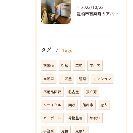
2023/10/23
豊橋市有楽町のアパートに遺品整理に向かいました。
タグ
Tags
残置物
引越
草苅
天白区
自転車
１軒屋
管理
マンション
不用品回収
名古屋
孤立死
リサイクル
回収
蒲郡市
撤去
カーポート
荷物整理
草取り
事務所
見積
見積り