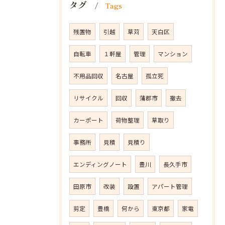
タグ
Tags
残置物
引越
草苅
天白区
自転車
１軒屋
管理
マンション
不用品回収
名古屋
孤立死
リサイクル
回収
蒲郡市
撤去
カーポート
荷物整理
草取り
事務所
見積
見積り
エンディングノート
豊川
長久手市
田原市
改装
設置
アパート管理
剪定
豊橋
何から
東京都
家電