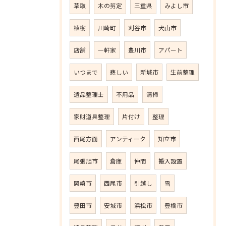
草取
木の剪定
三重県
みよし市
植樹
川崎町
刈谷市
犬山市
店舗
一軒家
豊川市
アパート
いつまで
悲しい
新城市
生前整理
遺品整理士
不用品
清掃
家財道具整理
片付け
整理
西尾方面
アンティーク
知立市
尾張旭市
倉庫
仲間
搬入設置
岡崎市
西尾市
引越し
雪
豊田市
安城市
浜松市
豊橋市