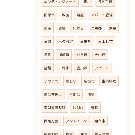
エンディングノート
豊川
長久手市
田原市
改装
設置
アパート管理
剪定
豊橋
何から
東京都
家電
草取
木の剪定
三重県
みよし市
植樹
川崎町
刈谷市
犬山市
店舗
一軒家
豊川市
アパート
いつまで
悲しい
新城市
生前整理
遺品整理士
不用品
清掃
家財道具整理
片付け
整理
西尾方面
アンティーク
知立市
尾張旭市
倉庫
仲間
搬入設置