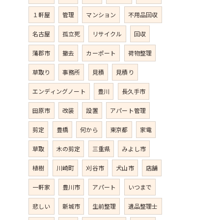
１軒屋
管理
マンション
不用品回収
名古屋
孤立死
リサイクル
回収
蒲郡市
撤去
カーポート
荷物整理
草取り
事務所
見積
見積り
エンディングノート
豊川
長久手市
田原市
改装
設置
アパート管理
剪定
豊橋
何から
東京都
家電
草取
木の剪定
三重県
みよし市
植樹
川崎町
刈谷市
犬山市
店舗
一軒家
豊川市
アパート
いつまで
悲しい
新城市
生前整理
遺品整理士