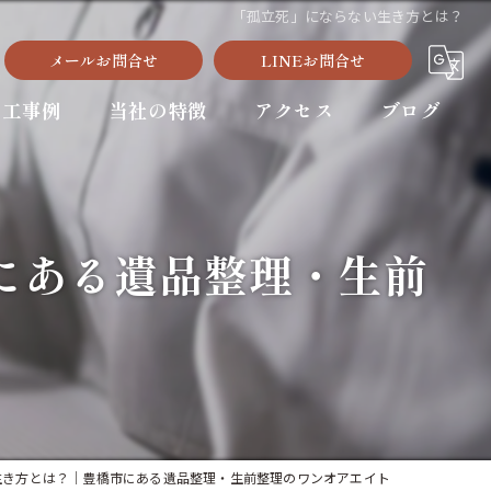
「孤立死」にならない生き方とは？
メールお問合せ
LINEお問合せ
施工事例
当社の特徴
アクセス
ブログ
豊川市の遺品整理
新城市の遺品整理
にある遺品整理・生前
生前整理
残置物撤去
不用品回収
生き方とは？｜豊橋市にある遺品整理・生前整理のワンオアエイト