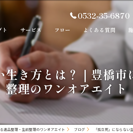
0532-35-6870
プト
サービス
フロー
よくある質問
い生き方とは？｜豊橋市
整理のワンオアエイト
る遺品整理・生前整理のワンオアエイト
ブログ
「孤立死」にならない