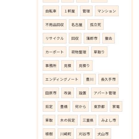
自転車
１軒屋
管理
マンション
不用品回収
名古屋
孤立死
リサイクル
回収
蒲郡市
撤去
カーポート
荷物整理
草取り
事務所
見積
見積り
エンディングノート
豊川
長久手市
田原市
改装
設置
アパート管理
剪定
豊橋
何から
東京都
家電
草取
木の剪定
三重県
みよし市
植樹
川崎町
刈谷市
犬山市