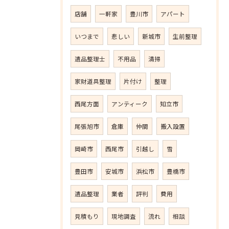
店舗
一軒家
豊川市
アパート
いつまで
悲しい
新城市
生前整理
遺品整理士
不用品
清掃
家財道具整理
片付け
整理
西尾方面
アンティーク
知立市
尾張旭市
倉庫
仲間
搬入設置
岡崎市
西尾市
引越し
雪
豊田市
安城市
浜松市
豊橋市
遺品整理
業者
評判
費用
見積もり
現地調査
流れ
相談