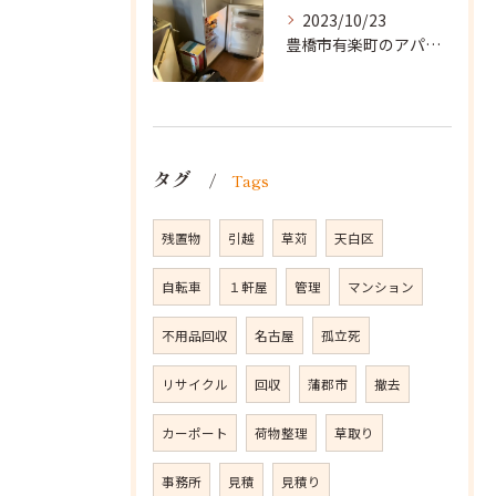
2023/10/23
豊橋市有楽町のアパートに遺品整理に向かいました。
タグ
Tags
残置物
引越
草苅
天白区
自転車
１軒屋
管理
マンション
不用品回収
名古屋
孤立死
リサイクル
回収
蒲郡市
撤去
カーポート
荷物整理
草取り
事務所
見積
見積り