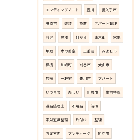
エンディングノート
豊川
長久手市
田原市
改装
設置
アパート管理
剪定
豊橋
何から
東京都
家電
草取
木の剪定
三重県
みよし市
植樹
川崎町
刈谷市
犬山市
店舗
一軒家
豊川市
アパート
いつまで
悲しい
新城市
生前整理
遺品整理士
不用品
清掃
家財道具整理
片付け
整理
西尾方面
アンティーク
知立市