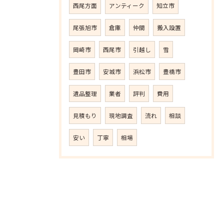
西尾方面
アンティーク
知立市
尾張旭市
倉庫
仲間
搬入設置
岡崎市
西尾市
引越し
雪
豊田市
安城市
浜松市
豊橋市
遺品整理
業者
評判
費用
見積もり
現地調査
流れ
相談
安い
丁寧
相場