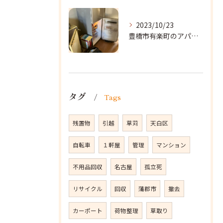
2023/10/23
豊橋市有楽町のアパートに遺品整理に向かいました。
タグ
Tags
残置物
引越
草苅
天白区
自転車
１軒屋
管理
マンション
不用品回収
名古屋
孤立死
リサイクル
回収
蒲郡市
撤去
カーポート
荷物整理
草取り