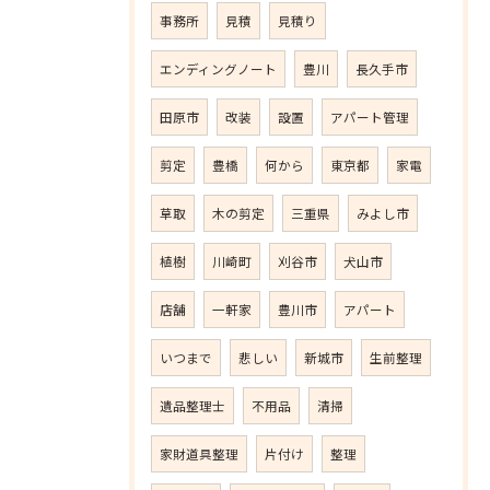
事務所
見積
見積り
エンディングノート
豊川
長久手市
田原市
改装
設置
アパート管理
剪定
豊橋
何から
東京都
家電
草取
木の剪定
三重県
みよし市
植樹
川崎町
刈谷市
犬山市
店舗
一軒家
豊川市
アパート
いつまで
悲しい
新城市
生前整理
遺品整理士
不用品
清掃
家財道具整理
片付け
整理