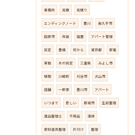
事務所
見積
見積り
エンディングノート
豊川
長久手市
田原市
改装
設置
アパート管理
剪定
豊橋
何から
東京都
家電
草取
木の剪定
三重県
みよし市
植樹
川崎町
刈谷市
犬山市
店舗
一軒家
豊川市
アパート
いつまで
悲しい
新城市
生前整理
遺品整理士
不用品
清掃
家財道具整理
片付け
整理