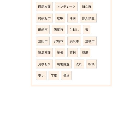
西尾方面
アンティーク
知立市
尾張旭市
倉庫
仲間
搬入設置
岡崎市
西尾市
引越し
雪
豊田市
安城市
浜松市
豊橋市
遺品整理
業者
評判
費用
見積もり
現地調査
流れ
相談
安い
丁寧
相場