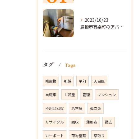
2023/10/23
豊橋市有楽町のアパートに遺品整理に向かいました。
タグ
Tags
残置物
引越
草苅
天白区
自転車
１軒屋
管理
マンション
不用品回収
名古屋
孤立死
リサイクル
回収
蒲郡市
撤去
カーポート
荷物整理
草取り