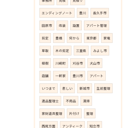
事務所
見積
見積り
エンディングノート
豊川
長久手市
田原市
改装
設置
アパート管理
剪定
豊橋
何から
東京都
家電
草取
木の剪定
三重県
みよし市
植樹
川崎町
刈谷市
犬山市
店舗
一軒家
豊川市
アパート
いつまで
悲しい
新城市
生前整理
遺品整理士
不用品
清掃
家財道具整理
片付け
整理
西尾方面
アンティーク
知立市