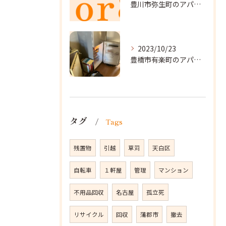
豊川市弥生町のアパート改装に向かいました。
2023/10/23
豊橋市有楽町のアパートに遺品整理に向かいました。
タグ
Tags
残置物
引越
草苅
天白区
自転車
１軒屋
管理
マンション
不用品回収
名古屋
孤立死
リサイクル
回収
蒲郡市
撤去