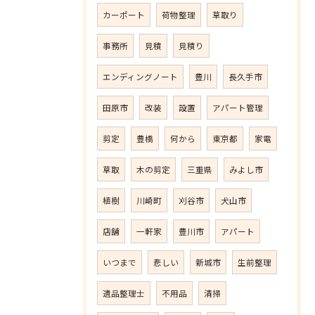
カーポート
荷物整理
草取り
事務所
見積
見積り
エンディングノート
豊川
長久手市
田原市
改装
設置
アパート管理
剪定
豊橋
何から
東京都
家電
草取
木の剪定
三重県
みよし市
植樹
川崎町
刈谷市
犬山市
店舗
一軒家
豊川市
アパート
いつまで
悲しい
新城市
生前整理
遺品整理士
不用品
清掃