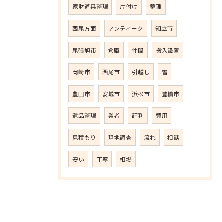
家財道具整理
片付け
整理
西尾方面
アンティーク
知立市
尾張旭市
倉庫
仲間
搬入設置
岡崎市
西尾市
引越し
雪
豊田市
安城市
浜松市
豊橋市
遺品整理
業者
評判
費用
見積もり
現地調査
流れ
相談
安い
丁寧
相場