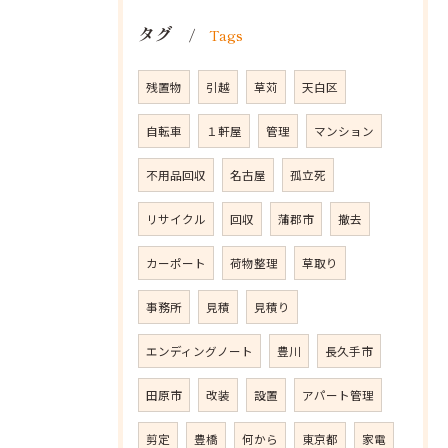
タグ
Tags
残置物
引越
草苅
天白区
自転車
１軒屋
管理
マンション
不用品回収
名古屋
孤立死
リサイクル
回収
蒲郡市
撤去
カーポート
荷物整理
草取り
事務所
見積
見積り
エンディングノート
豊川
長久手市
田原市
改装
設置
アパート管理
剪定
豊橋
何から
東京都
家電