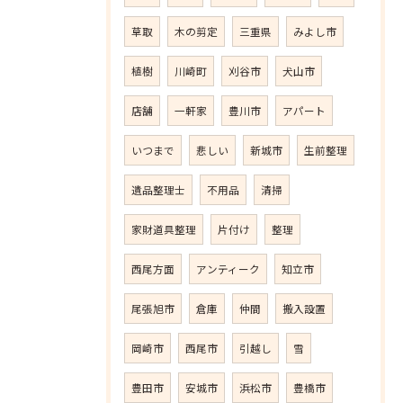
草取
木の剪定
三重県
みよし市
植樹
川崎町
刈谷市
犬山市
店舗
一軒家
豊川市
アパート
いつまで
悲しい
新城市
生前整理
遺品整理士
不用品
清掃
家財道具整理
片付け
整理
西尾方面
アンティーク
知立市
尾張旭市
倉庫
仲間
搬入設置
岡崎市
西尾市
引越し
雪
豊田市
安城市
浜松市
豊橋市