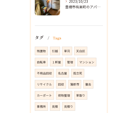
2023/10/23
豊橋市有楽町のアパートに遺品整理に向かいました。
タグ
Tags
残置物
引越
草苅
天白区
自転車
１軒屋
管理
マンション
不用品回収
名古屋
孤立死
リサイクル
回収
蒲郡市
撤去
カーポート
荷物整理
草取り
事務所
見積
見積り