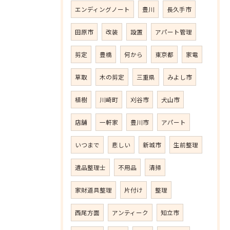
エンディングノート
豊川
長久手市
田原市
改装
設置
アパート管理
剪定
豊橋
何から
東京都
家電
草取
木の剪定
三重県
みよし市
植樹
川崎町
刈谷市
犬山市
店舗
一軒家
豊川市
アパート
いつまで
悲しい
新城市
生前整理
遺品整理士
不用品
清掃
家財道具整理
片付け
整理
西尾方面
アンティーク
知立市