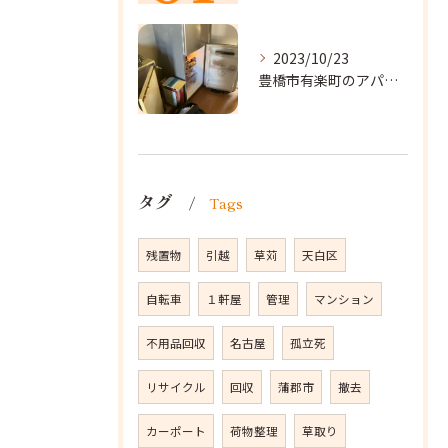
2023/10/23
豊橋市有楽町のアパートに遺品整理に向かいました。
タグ
Tags
残置物
引越
草苅
天白区
自転車
１軒屋
管理
マンション
不用品回収
名古屋
孤立死
リサイクル
回収
蒲郡市
撤去
カーポート
荷物整理
草取り