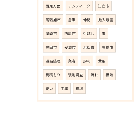
西尾方面
アンティーク
知立市
尾張旭市
倉庫
仲間
搬入設置
岡崎市
西尾市
引越し
雪
豊田市
安城市
浜松市
豊橋市
遺品整理
業者
評判
費用
見積もり
現地調査
流れ
相談
安い
丁寧
相場