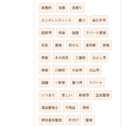
事務所
見積
見積り
エンディングノート
豊川
長久手市
田原市
改装
設置
アパート管理
剪定
豊橋
何から
東京都
家電
草取
木の剪定
三重県
みよし市
植樹
川崎町
刈谷市
犬山市
店舗
一軒家
豊川市
アパート
いつまで
悲しい
新城市
生前整理
遺品整理士
不用品
清掃
家財道具整理
片付け
整理