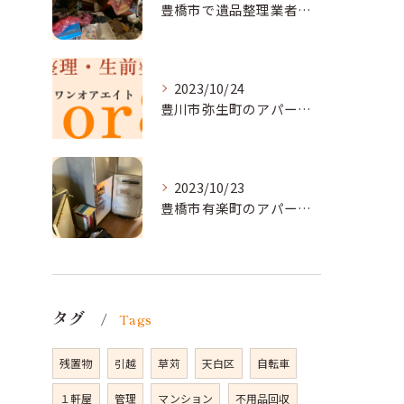
豊橋市で遺品整理業者をお探しなら｜心を込めたサービスを
2023/10/24
豊川市弥生町のアパート改装に向かいました。
2023/10/23
豊橋市有楽町のアパートに遺品整理に向かいました。
タグ
Tags
残置物
引越
草苅
天白区
自転車
１軒屋
管理
マンション
不用品回収