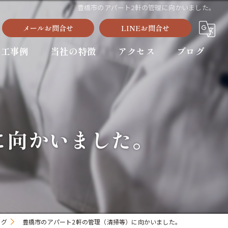
豊橋市のアパート2軒の管理に向かいました。
メールお問合せ
LINEお問合せ
施工事例
当社の特徴
アクセス
ブログ
豊川市の遺品整理
新城市の遺品整理
に向かいました。
生前整理
残置物撤去
不用品回収
ログ
豊橋市のアパート2軒の管理（清掃等）に向かいました。