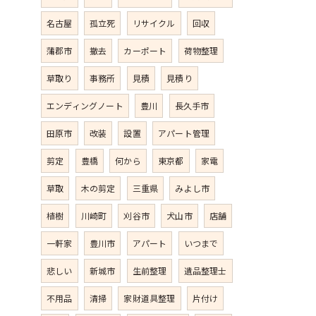
名古屋
孤立死
リサイクル
回収
蒲郡市
撤去
カーポート
荷物整理
草取り
事務所
見積
見積り
エンディングノート
豊川
長久手市
田原市
改装
設置
アパート管理
剪定
豊橋
何から
東京都
家電
草取
木の剪定
三重県
みよし市
植樹
川崎町
刈谷市
犬山市
店舗
一軒家
豊川市
アパート
いつまで
悲しい
新城市
生前整理
遺品整理士
不用品
清掃
家財道具整理
片付け