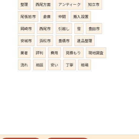
整理
西尾方面
アンティーク
知立市
尾張旭市
倉庫
仲間
搬入設置
岡崎市
西尾市
引越し
雪
豊田市
安城市
浜松市
豊橋市
遺品整理
業者
評判
費用
見積もり
現地調査
流れ
相談
安い
丁寧
相場