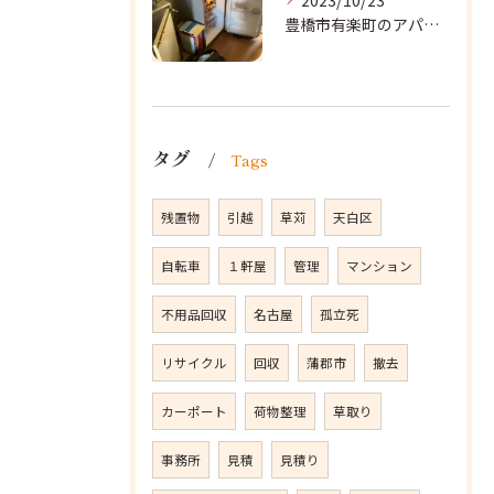
2023/10/23
豊橋市有楽町のアパートに遺品整理に向かいました。
タグ
Tags
残置物
引越
草苅
天白区
自転車
１軒屋
管理
マンション
不用品回収
名古屋
孤立死
リサイクル
回収
蒲郡市
撤去
カーポート
荷物整理
草取り
事務所
見積
見積り