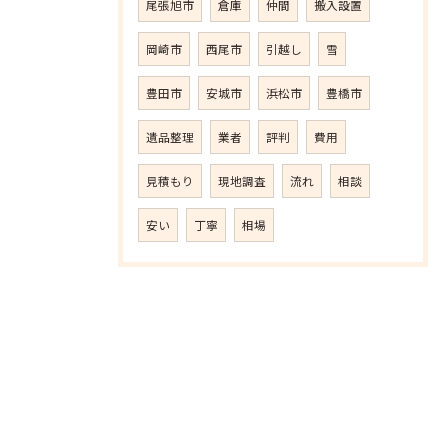
尾張旭市
倉庫
仲間
搬入設置
岡崎市
西尾市
引越し
雪
豊田市
安城市
浜松市
豊橋市
遺品整理
業者
評判
費用
見積もり
現地調査
流れ
相談
安い
丁寧
相場