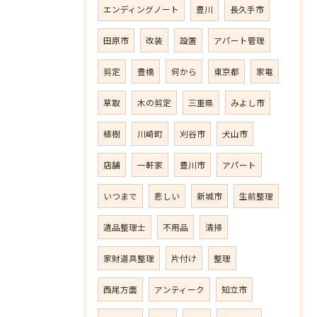
エンディングノート
豊川
長久手市
田原市
改装
設置
アパート管理
剪定
豊橋
何から
東京都
家電
草取
木の剪定
三重県
みよし市
植樹
川崎町
刈谷市
犬山市
店舗
一軒家
豊川市
アパート
いつまで
悲しい
新城市
生前整理
遺品整理士
不用品
清掃
家財道具整理
片付け
整理
西尾方面
アンティーク
知立市