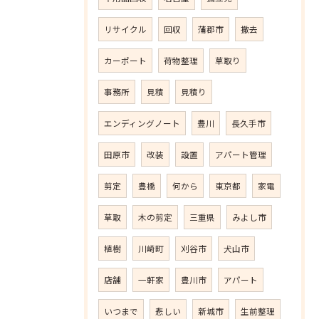
リサイクル
回収
蒲郡市
撤去
カーポート
荷物整理
草取り
事務所
見積
見積り
エンディングノート
豊川
長久手市
田原市
改装
設置
アパート管理
剪定
豊橋
何から
東京都
家電
草取
木の剪定
三重県
みよし市
植樹
川崎町
刈谷市
犬山市
店舗
一軒家
豊川市
アパート
いつまで
悲しい
新城市
生前整理