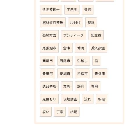
遺品整理士
不用品
清掃
家財道具整理
片付け
整理
西尾方面
アンティーク
知立市
尾張旭市
倉庫
仲間
搬入設置
岡崎市
西尾市
引越し
雪
豊田市
安城市
浜松市
豊橋市
遺品整理
業者
評判
費用
見積もり
現地調査
流れ
相談
安い
丁寧
相場