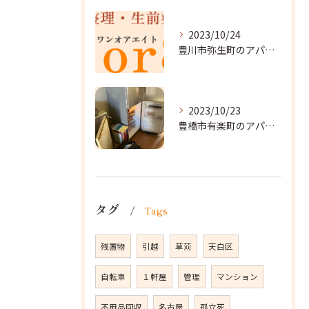
2023/10/24
豊川市弥生町のアパート改装に向かいました。
2023/10/23
豊橋市有楽町のアパートに遺品整理に向かいました。
タグ
Tags
残置物
引越
草苅
天白区
自転車
１軒屋
管理
マンション
不用品回収
名古屋
孤立死