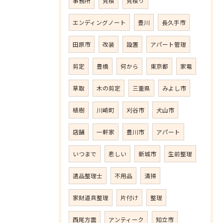
事務所
見積
見積り
エンディングノート
豊川
長久手市
田原市
改装
設置
アパート管理
剪定
豊橋
何から
東京都
家電
草取
木の剪定
三重県
みよし市
植樹
川崎町
刈谷市
犬山市
店舗
一軒家
豊川市
アパート
いつまで
悲しい
新城市
生前整理
遺品整理士
不用品
清掃
家財道具整理
片付け
整理
西尾方面
アンティーク
知立市