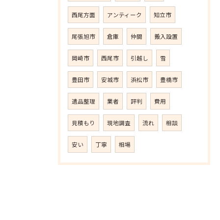
西尾方面
アンティーク
知立市
尾張旭市
倉庫
仲間
搬入設置
岡崎市
西尾市
引越し
雪
豊田市
安城市
浜松市
豊橋市
遺品整理
業者
評判
費用
見積もり
現地調査
流れ
相談
安い
丁寧
相場