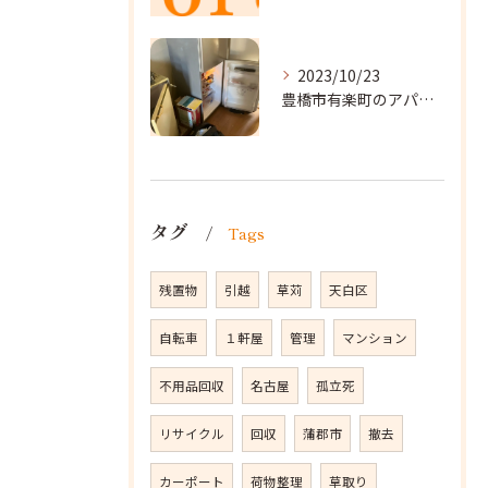
2023/10/23
豊橋市有楽町のアパートに遺品整理に向かいました。
タグ
Tags
残置物
引越
草苅
天白区
自転車
１軒屋
管理
マンション
不用品回収
名古屋
孤立死
リサイクル
回収
蒲郡市
撤去
カーポート
荷物整理
草取り