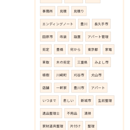
事務所
見積
見積り
エンディングノート
豊川
長久手市
田原市
改装
設置
アパート管理
剪定
豊橋
何から
東京都
家電
草取
木の剪定
三重県
みよし市
植樹
川崎町
刈谷市
犬山市
店舗
一軒家
豊川市
アパート
いつまで
悲しい
新城市
生前整理
遺品整理士
不用品
清掃
家財道具整理
片付け
整理